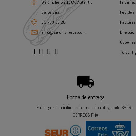
Salchicheros 100% Autèntic
Informac
Barcelona
Pedidos
93 783 80 20
Facturas
info@salchicheros.com
Direccio
Cupones
Tu confi
local_shipping
Forma de entrega
Entrega a domicilio por transporte refrigerado SEUR o
CORREOS Frío