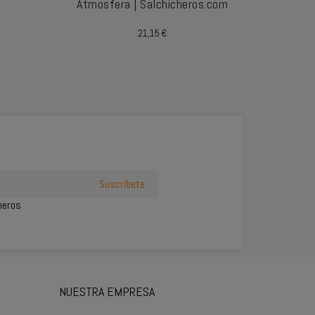
Atmosfera | Salchicheros.com
Vac
Precio
21,15 €
cheros
NUESTRA EMPRESA