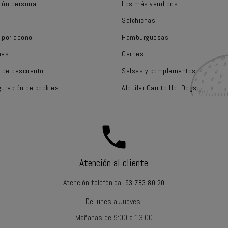
ión personal
Los más vendidos
Salchichas
 por abono
Hamburguesas
nes
Carnes
 de descuento
Salsas y complementos
guración de cookies
Alquiler Carrito Hot Dogs
call
Atención al cliente
Atención telefónica
93 783 80 20
De lunes a Jueves
:
Mañanas
de
9:00 a 13:00