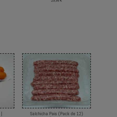
29,96 €
 |
Salchicha Pais (Pack de 12)
Frankfu