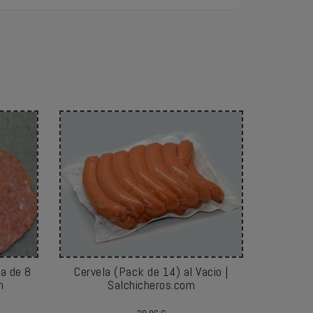
a de 8
Cervela (Pack de 14) al Vacio |
Pincho M
m
Salchicheros.com
Kg.) al
Precio