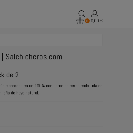
0,00 €
0
) | Salchicheros.com
ck de 2
acío elaborada en un 100% con carne de cerdo embutida en
 leña de haya natural.