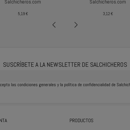
Salchicheros.com
Salchicheros.com
Precio
Precio
5,19 €
3,12 €
SUSCRÍBETE A LA NEWSLETTER DE SALCHICHEROS
cepto las
condiciones generales
y la política de confidencialidad de Salchi
NTA
PRODUCTOS