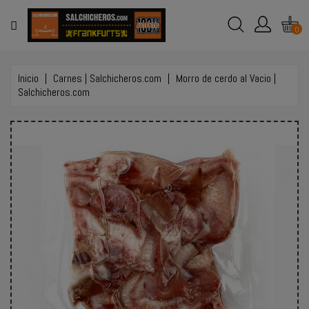
MENÚ
0
TIENDA
ONLINE
Inicio
Carnes | Salchicheros.com
Morro de cerdo al Vacio |
Salchicheros.com
EVENTOS
Y
BODAS
EMPLEO
CONTACTO
LLAMAR