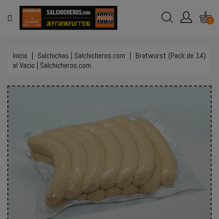
MENÚ
0
TIENDA
ONLINE
Inicio
Salchichas | Salchicheros.com
Bratwurst (Pack de 14)
al Vacio | Salchicheros.com
EVENTOS
Y
BODAS
EMPLEO
CONTACTO
LLAMAR