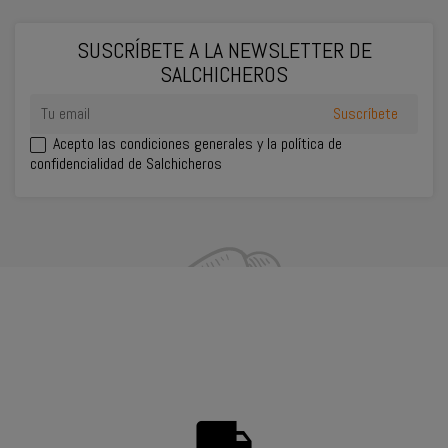
SUSCRÍBETE A LA NEWSLETTER DE
SALCHICHEROS
Acepto las
condiciones generales
y la política de
confidencialidad de Salchicheros
INFORMACIÓN DEL CONTACTO
SU CUENTA
PRODUCTOS
NUESTRA EMPRESA
local_shipping