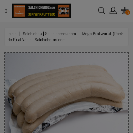
MENÚ
0
TIENDA
ONLINE
Inicio
Salchichas | Salchicheros.com
Mega Bratwurst (Pack
de 9) al Vacio | Salchicheros.com
EVENTOS
Y
BODAS
EMPLEO
CONTACTO
LLAMAR