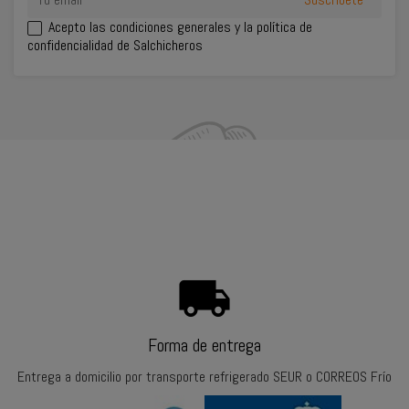
Acepto las
condiciones generales
y la política de
confidencialidad de Salchicheros
INFORMACIÓN DEL CONTACTO
SU CUENTA
PRODUCTOS
NUESTRA EMPRESA
local_shipping
Forma de entrega
Entrega a domicilio por transporte refrigerado SEUR o CORREOS Frío