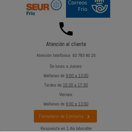
call
Atención al cliente
Atención telefónica
93 783 80 20
De lunes a Jueves
:
Mañanas
de
9:00 a 13:00
Tardes
de
15:30 a 17:30
Viernes
:
Mañanas
de
9:00 a 13:00
chevron_right
Formulario de Contacto
Respuesta en 1 día laborable