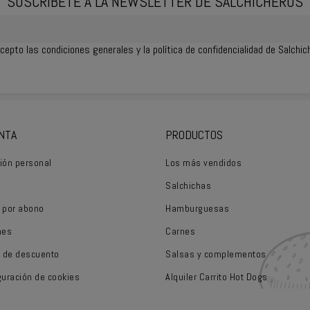
SUSCRÍBETE A LA NEWSLETTER DE SALCHICHEROS
cepto las
condiciones generales
y la política de confidencialidad de Salchi
NTA
PRODUCTOS
ión personal
Los más vendidos
Salchichas
 por abono
Hamburguesas
nes
Carnes
 de descuento
Salsas y complementos
guración de cookies
Alquiler Carrito Hot Dogs