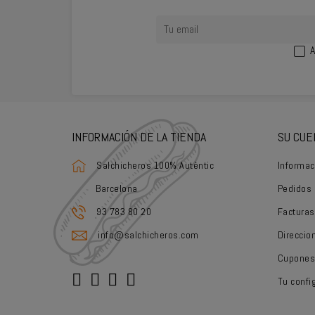
A
INFORMACIÓN DE LA TIENDA
SU CUE
Salchicheros 100% Autèntic
Informac
Barcelona
Pedidos
93 783 80 20
Facturas
info@salchicheros.com
Direccio
Cupones
Tu confi