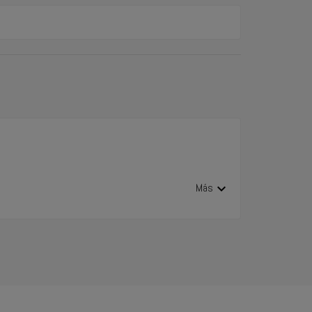
expand_more
Más