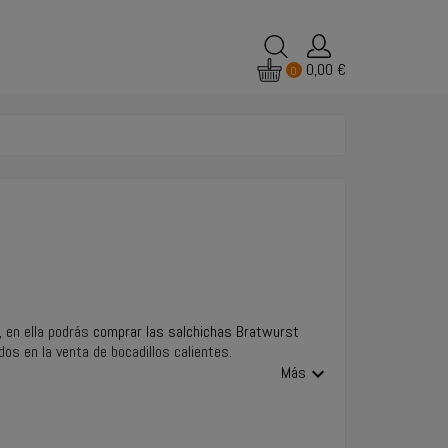
0,00 €
0
, en ella podrás
comprar las salchichas Bratwurst
os en la venta de bocadillos calientes.
expand_more
Más