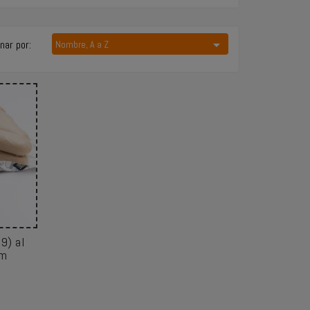

nar por:
Nombre, A a Z
9) al
om