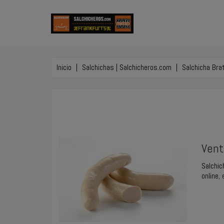
Inicio
Salchichas | Salchicheros.com
Salchicha Bra
Vent
Salchic
online
,