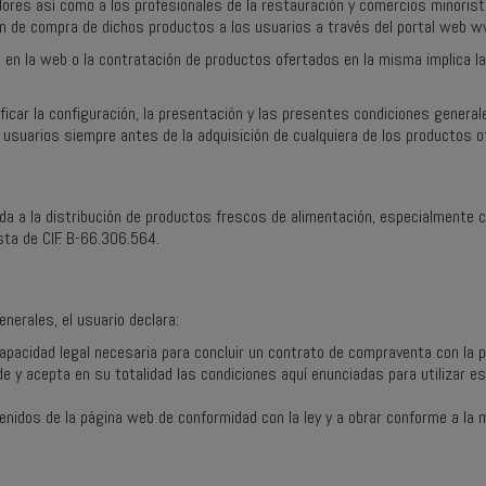
dores así como a los profesionales de la restauración y comercios minoris
en de compra de dichos productos a los usuarios a través del portal web 
dos en la web o la contratación de productos ofertados en la misma implica 
ficar la configuración, la presentación y las presentes condiciones genera
s usuarios siempre antes de la adquisición de cualquiera de los productos of
ada a la distribución de productos frescos de alimentación, especialmente c
sta de CIF. B-66.306.564.
nerales, el usuario declara:
pacidad legal necesaria para concluir un contrato de compraventa con la 
de y acepta en su totalidad las condiciones aquí enunciadas para utilizar 
tenidos de la página web de conformidad con la ley y a obrar conforme a la