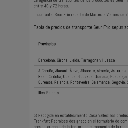
La agencia de transportes de los productos es Seur Fr
entre 48 y 72 horas.
Importante: Seur Frío reparte de Martes a Viernes de 7
Tabla de precios de transporte Seur Frío según z
Provincias
Barcelona, Girona, Lleida, Tarragona y Huesca
A Coruña, Alacant, Álava, Albacete, Almería, Asturias,
Real, Córdoba, Cuenca, Gipuzkoa, Granada, Guadalajara
Ourense, Palencia, Pontevedra, Salamanca, Segovia, Se
Illes Balears
b) Recogida en establecimiento Casa Vallès: los produc
Frankfurt Pedralbes designado en el formulario de compra
presentar copia de la factura en el momento de la reco