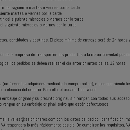
ir del siguiente martes o viernes por la tarde
uiente martes o viernes por la tarde
ir del siguiente miércoles o viernes por la tarde
del siguiente miércoles o viernes por la tarde
ctos, cantidades y destinos. El plazo mínimo de entrega será de 24 horas 
n de la empresa de transportes los productos a la mayor brevedad posible p
gida, los pedidos se deben realizar el día anterior antes de las 12 horas.
 (no fueran los adquiridos mediante la compra online), o bien que siendo 
 a elección del usuario. Para ello, el usuario tendrá que:
 embalaje original y su precinto original, sin romper, con todos sus acceso
o vengan en su embalaje original, salvo que estén defectuosos
email a
valles@salchicheros.com
con los datos del pedido, identificación, mo
 VA responderá lo más rápidamente posible. De cumplirse los requisitos, VA