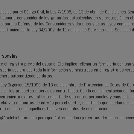
lecido por el Código Civil, la Ley 7/1998, de 13 de abril, de Condiciones Ge
l usuario-consumidor de las garantías establecidas en su protección en el
eral para la Defensa de los Consumidores y Usuarios y otras leyes compleme
lectrónico por la Ley 34/2002, de 11 de julio, de Servicios de la Sociedad d
ersonales
 el registro previo del usuario. Ello implica rellenar un formulario con una
usuario declara que toda la información suministrada en el registro es verda
fichero automatizado de datos.
la Ley Orgánica 15/1999, de 13 de diciembre, de Protección de Datos de Car
cibir los productos o servicios contratados. Con la cumplimentación del for
sentimiento expreso al tratamiento de sus datos personales y consiente l
relativas a asuntos de interés para el sector, aceptando que puedan ser ce
ras con las que aquélla establezca acuerdos de colaboración.
es@salchicheros.com
para que éstos puedan ejercer sus derechos de acceso