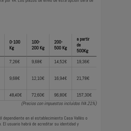
e por VA. Los plazos de envío de esta opción será de
a partir
0-100
100-
200-
de
Kg
200 Kg
500 Kg
500Kg
7,26€
9,68€
14,52€
19,36€
9,68€
12,10€
16,94€
21,78€
48,40€
72,60€
96,80€
157,30€
(Precios con impuestos incluídos IVA 21%)
él dependiente en el establecimiento Casa Vallès o
. El usuario habrá de acreditar su identidad y