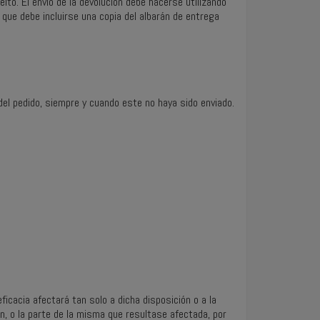
lto. El envío de la devolución debe hacerse utilizando
que debe incluirse una copia del albarán de entrega
del pedido, siempre y cuando este no haya sido enviado.
eficacia afectará tan solo a dicha disposición o a la
n, o la parte de la misma que resultase afectada, por