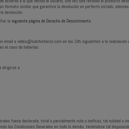
 acuerdo a lo que decida el usuario, una vez sea recibido el producto devue
ún formato similar que garantice la devolución en perfecto estado, además 
la devolución.
ltar la
siguiente página de Derecho de Desistimiento
.
un email a
valles@salchicheros.com
en las 24h siguientes a la realización 
en el caso de haberlas.
 dirigirse a:
rales fuese declarada, total o parcialmente nula o ineficaz, tal nulidad o in
iendo las Condiciones Generales en todo lo demás, teniéndose tal disposició