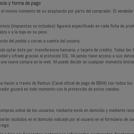
ecio y forma de pago
de el mismo momento de su aceptación por parte del comprador. El vendedor 
recio (impuestos no incluidos) figurará especificado en cada ficha de prod
lza o a la baja en su peso.
ción del pedido y corren a cuenta del usuario.
endo optar éste por: transferencia bancaria, o tarjeta de crédito. Todas 
idad y cifrado gracias al protocolo SSL. VA jamás tiene acceso a sus datos 
e una nueva compra en la web. VA puede decidir en cualquier momento limita
hacen a través de Redsys (Canal oficial de pago de BBVA) con todos los 
mprador gozará en todo momento con la protección de estos canales.
compras online de los usuarios, mediante envío en domicilio y mediante rec
serán recibidos en el domicilio indicado por el usuario en el formulario de c
trega.