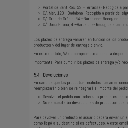
Portal de Sant Roc, 52 –Terrassa- Recogida a part
C/. Mar, 123 –Badalona- Recogida a partir del sig
C/. Gran de Gràcia, 84 –Barcelona- Recogida a part
C/. Jordi Girona, 4 –Barcelona- Recogida a partir 
Los plazos de entrega variarán en función de los produ
productos y del lugar de entrega o envío.
En este sentido, VA se compromete a poner a disposició
Importante: Para cumplir los plazos de entrega y/o reco
5.4 Devoluciones
En caso de que los productos recibidos fueran erróneos
reemplazarán o bien se reintegrará el importe del pedido,
Devolver el pedido con todos sus productos, en su
No se aceptarán devoluciones de productos que n
Para devolver un producto el usuario deberá enviar un 
como llegó a su destino si es defectuoso. A este email