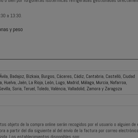
ío o bien por furgonetas isotérmicas refrigeradas gestionadas directament
:30 a 13:30.
onas y peso
 Ávila, Badajoz, Bizkaia, Burgos, Cáceres, Cádiz, Cantabria, Castelló, Ciudad
, Huelva, Jaén, La Rioja, León, Lugo, Madrid, Málaga, Murcia, Nafarroa,
villa, Soria, Teruel, Toledo, València, Valladolid, Zamora y Zaragoza
tos objeto de la compra online serán recogidos por el usuario o alguien de 
 a partir del día siguiente al del envío de la factura por correo electrónico
gida. Los establecimientos disponibles son: