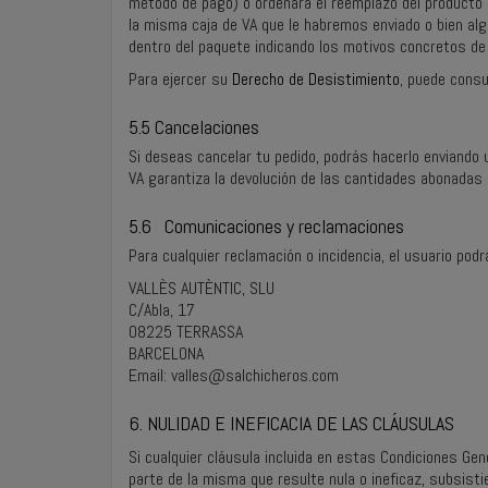
método de pago) o ordenará el reemplazo del producto de
la misma caja de VA que le habremos enviado o bien alg
dentro del paquete indicando los motivos concretos de 
Para ejercer su
Derecho de Desistimiento
, puede consu
5.5 Cancelaciones
Si deseas cancelar tu pedido, podrás hacerlo enviando 
VA garantiza la devolución de las cantidades abonadas 
5.6 Comunicaciones y reclamaciones
Para cualquier reclamación o incidencia, el usuario podrá
VALLÈS AUTÈNTIC, SLU
C/Abla, 17
08225 TERRASSA
BARCELONA
Email:
valles@salchicheros.com
6. NULIDAD E INEFICACIA DE LAS CLÁUSULAS
Si cualquier cláusula incluida en estas Condiciones Gene
parte de la misma que resulte nula o ineficaz, subsist