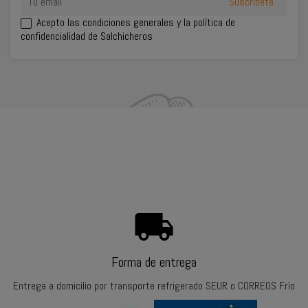
Acepto las
condiciones generales
y la política de
confidencialidad de Salchicheros
INFORMACIÓN DEL CONTACTO
SU CUENTA
PRODUCTOS
NUESTRA EMPRESA
local_shipping
Forma de entrega
Entrega a domicilio por transporte refrigerado SEUR o CORREOS Frío