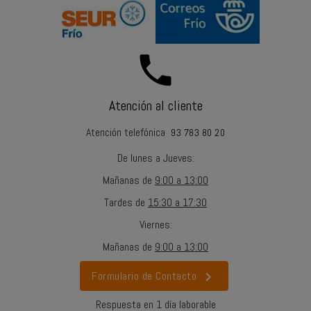
call
Atención al cliente
Atención telefónica
93 783 80 20
De lunes a Jueves
:
Mañanas
de
9:00 a 13:00
Tardes
de
15:30 a 17:30
Viernes
:
Mañanas
de
9:00 a 13:00
chevron_right
Formulario de Contacto
Respuesta en 1 día laborable