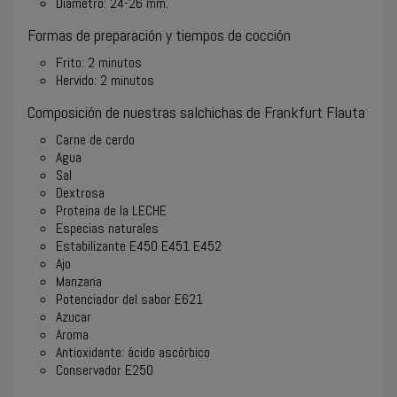
Diámetro: 24-26 mm.
Formas de preparación y tiempos de cocción
Frito: 2 minutos
Hervido: 2 minutos
Composición de nuestras salchichas de Frankfurt Flauta
Carne de cerdo
Agua
Sal
Dextrosa
Proteina de la LECHE
Especias naturales
Estabilizante E450 E451 E452
Ajo
Manzana
Potenciador del sabor E621
Azucar
Aroma
Antioxidante: ácido ascórbico
Conservador E250