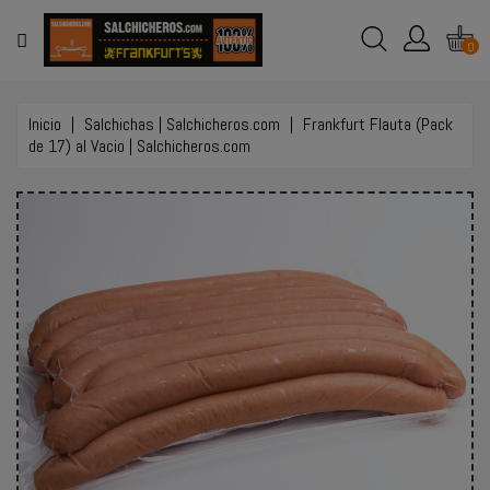
MENÚ
0
TIENDA
ONLINE
Inicio
Salchichas | Salchicheros.com
Frankfurt Flauta (Pack
de 17) al Vacio | Salchicheros.com
EVENTOS
Y
BODAS
EMPLEO
CONTACTO
LLAMAR