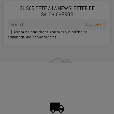
SUSCRÍBETE A LA NEWSLETTER DE
ENVIAR
SALCHICHEROS
WHATSAPP
Acepto las
condiciones generales
y la política de
confidencialidad de Salchicheros
INFORMACIÓN DEL CONTACTO
SU CUENTA
PRODUCTOS
NUESTRA EMPRESA
local_shipping