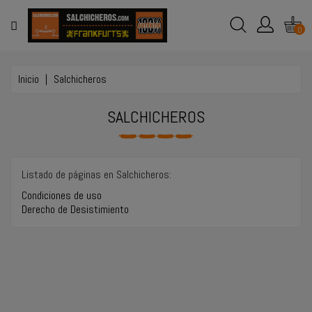
MENÚ
0
TIENDA
ONLINE
Inicio
Salchicheros
EVENTOS
SALCHICHEROS
Y
BODAS
EMPLEO
Listado de páginas en Salchicheros:
Condiciones de uso
Derecho de Desistimiento
CONTACTO
LLAMAR