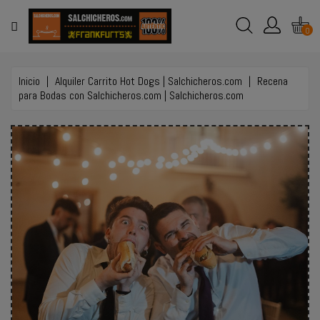
MENÚ
0
TIENDA
ONLINE
Inicio
Alquiler Carrito Hot Dogs | Salchicheros.com
Recena
para Bodas con Salchicheros.com | Salchicheros.com
EVENTOS
Y
BODAS
EMPLEO
CONTACTO
LLAMAR