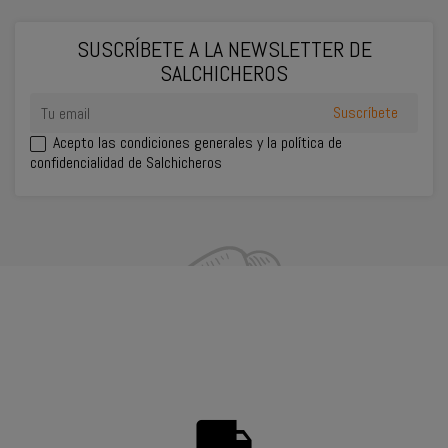
SUSCRÍBETE A LA NEWSLETTER DE
SALCHICHEROS
Acepto las
condiciones generales
y la política de
confidencialidad de Salchicheros
INFORMACIÓN DEL CONTACTO
SU CUENTA
PRODUCTOS
NUESTRA EMPRESA
local_shipping