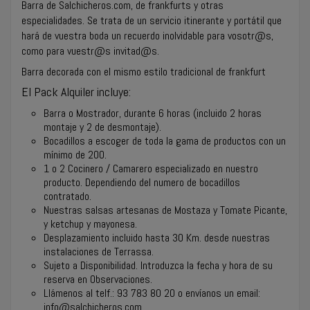
Barra de Salchicheros.com, de frankfurts y otras
especialidades. Se trata de un servicio itinerante y portátil que
hará de vuestra boda un recuerdo inolvidable para vosotr@s,
como para vuestr@s invitad@s.
Barra decorada con el mismo estilo tradicional de frankfurt
El Pack Alquiler incluye:
Barra o Mostrador, durante 6 horas (incluido 2 horas
montaje y 2 de desmontaje).
Bocadillos a escoger de toda la gama de productos con un
mínimo de 200.
1 o 2 Cocinero / Camarero especializado en nuestro
producto. Dependiendo del numero de bocadillos
contratado.
Nuestras salsas artesanas de Mostaza y Tomate Picante,
y ketchup y mayonesa.
Desplazamiento incluido hasta 30 Km. desde nuestras
instalaciones de Terrassa.
Sujeto a Disponibilidad. Introduzca la fecha y hora de su
reserva en Observaciones.
Llámenos al telf.:
93 783 80 20
o envíanos un email:
info
@salchicheros.com